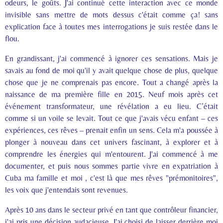
odeurs, le goûts. J'ai continué cette interaction avec ce monde
invisible sans mettre de mots dessus c'était comme ça! sans
explication face à toutes mes interrogations je suis restée dans le
flou.
En grandissant, j'ai commencé à ignorer ces sensations. Mais je
savais au fond de moi qu'il y avait quelque chose de plus, quelque
chose que je ne comprenais pas encore. Tout a changé après la
naissance de ma première fille en 2015. Neuf mois après cet
événement transformateur, une révélation a eu lieu. C’était
comme si un voile se levait. Tout ce que j'avais vécu enfant – ces
expériences, ces rêves – prenait enfin un sens. Cela m'a poussée à
plonger à nouveau dans cet univers fascinant, à explorer et à
comprendre les énergies qui m'entourent. J'ai commencé à me
documenter, et puis nous sommes partie vivre en expatriation à
Cuba ma famille et moi , c'est là que mes rêves "prémonitoires",
les voix que j'entendais sont revenues.
Après 10 ans dans le secteur privé en tant que contrôleur financier,
j'ai pris une décision audacieuse. J'ai choisi de laisser derrière moi