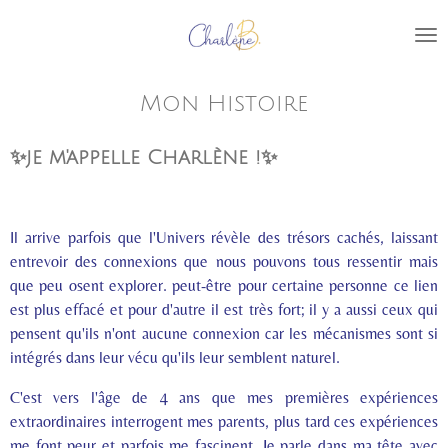
Passer
au
contenu
principal
Mon Histoire
✨je m'appelle Charlène !✨
Il arrive parfois que l'Univers révèle des trésors cachés, laissant
entrevoir des connexions que nous pouvons tous ressentir mais
que peu osent explorer. peut-être pour certaine personne ce lien
est plus effacé et pour d'autre il est très fort; il y a aussi ceux qui
pensent qu'ils n'ont aucune connexion car les mécanismes sont si
intégrés dans leur vécu qu'ils leur semblent naturel.
C'est vers l'âge de 4 ans que mes premières expériences
extraordinaires interrogent mes parents, plus tard ces expériences
me font peur et parfois me fascinent. Je parle dans ma
tête
avec