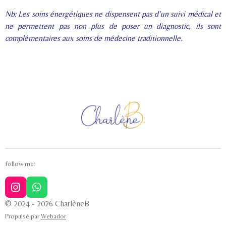
Nb: Les soins énergétiques ne dispensent pas d’un suivi médical et
ne permettent pas non plus de poser un diagnostic, ils sont
complémentaires aux soins de médecine traditionnelle.
follow me:
I
W
n
h
© 2024 - 2026 CharlèneB
s
a
Propulsé par
Webador
t
t