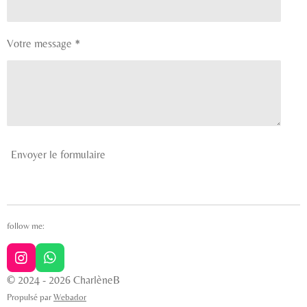
Votre message *
Envoyer le formulaire
follow me:
I
W
n
h
© 2024 - 2026 CharlèneB
s
a
Propulsé par
Webador
t
t